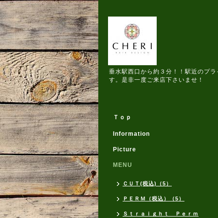
垂水駅西口から約３分！！駅近のプラ
す。是非一度ご来店下さいませ！
Ｔｏｐ
Information
Picture
MENU
ＣＵＴ(税込)（5）
ＰＥＲＭ（税込）（5）
Ｓｔｒａｉｇｈｔ Ｐｅｒｍ