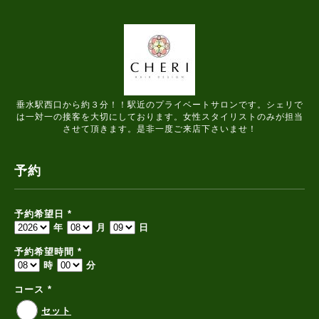
垂水駅西口から約３分！！駅近のプライベートサロンです。シェリで
は一対一の接客を大切にしております。女性スタイリストのみが担当
させて頂きます。是非一度ご来店下さいませ！
予約
予約希望日
*
年
月
日
予約希望時間
*
時
分
コース
*
セット