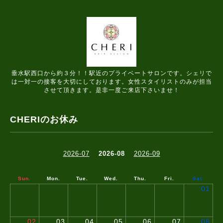
垂水駅西口から約３分！！駅近のプライベートサロンです。シェリで
は一対一の接客を大切にしております。女性スタイリストのみが担当
させて頂きます。是非一度ご来店下さいませ！
CHERIのお休み
2026-07
2026-08
2026-09
Sun.
Mon.
Tue.
Wed.
Thu.
Fri.
Sat.
01
02
03
04
05
06
07
08